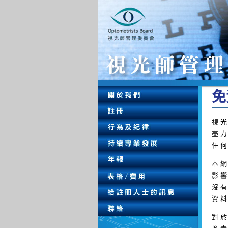
免 
視 光
盡 力
任 何
本 網
影 響
沒 有
資 料
對 於