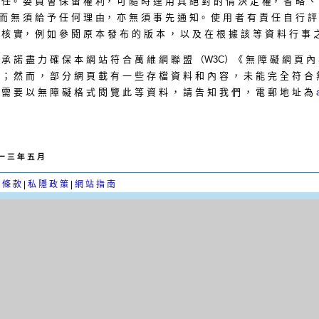
 任。 委 員 會 保 留 權 利， 可 隨 時 運 用 其 絕 對 酌 情 決 定 權， 省 略 、 
而 無 須 給 予 任 何 理 由， 亦 無 須 事 先 通 知。 使 用 者 有 責 任 自 行 評
 核 實， 例 如 參 閱 原 本 發 布 的 版 本 ， 以 及 在 根 據 該 等 資 料 行 事 
 承 諾 盡 力 確 保 本 網 站 符 合 萬 維 網 聯 盟 （W3C）《 無 障 礙 網 頁 內 
 ； 然 而 ， 部 分 網 頁 載 有 一 些 存 檔 資 料 和 內 容 ， 未 能 完 全 符 合 
 需 要 以 無 障 礙 格 式 閱 覽 此 等 資 料 ， 請 告 知 我 們 ， 電 郵 地 址 為
一 三 年 五 月
 條 款
|
私 隱 政 策
|
網 站 指 南