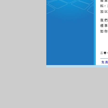
擔 責
料， 
加 以
我 們
標 準
如 你
二 零 
免 責