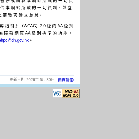
暫 停 或 編 輯 本 網 站 所 載 的 一 切 資
 估 本 網 站 所 載 的 一 切 資 料， 並 宜
之 前 徵 詢 獨 立 意 見。
容 指 引 》（WCAG）2.0 版 的 AA 級 別
無 障 礙 網 頁 AA 級 別 標 準 的 功 能 。
ahpc@dh.gov.hk
。
更新日期:
2026年 6月 30日