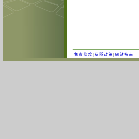
免 責 條 款
|
私 隱 政 策
|
網 站 指 南