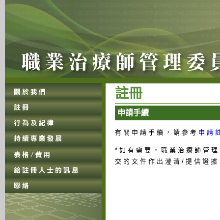
註 冊
申 請 手 續
有 關 申 請 手 續 ， 請 參 考
申 請 註
* 如 有 需 要 ， 職 業 治 療 師 管 理
交 的 文 件 作 出 澄 清 / 提 供 證 據