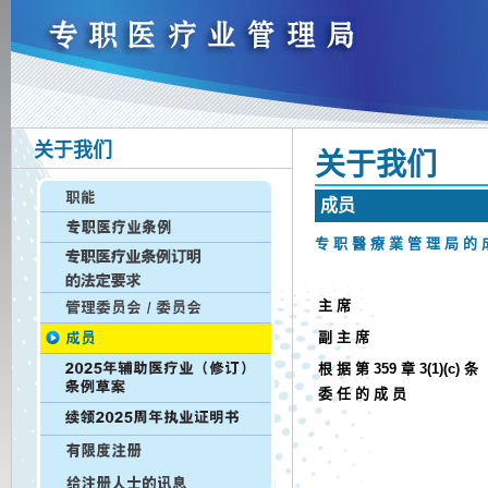
关于我们
关 于 我 们
成 员
专 职 醫 療 業 管 理 局 的 
主 席
副 主 席
根 据 第 359 章 3(1)(c) 条
委 任 的 成 员