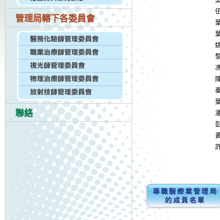
伍
管理局轄下各委員會
葉
葉
姚
黎
馮
陳
秦
葉
聯絡
潘
彭
黃
許