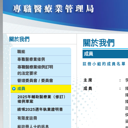
關於我們
關 於 我 們
成 員
註 冊 小 組 的 成 員 名 單
主 席
:
李
成 員
:
陳
陳
陳
邵
侯
梁
吳