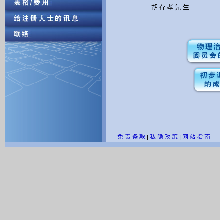
胡 存 孝 先 生
免 责 条 款
|
私 隐 政 策
|
网 站 指 南