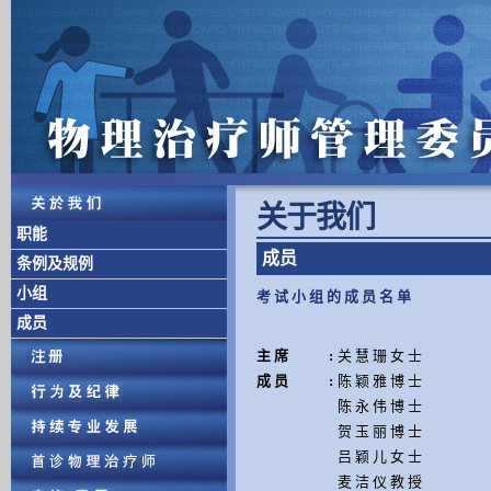
关 于 我 们
职能
成 员
条例及规例
小组
考 试 小 组 的 成 员 名 单
成员
主 席
:
关 慧 珊 女 士
成 员
:
陈 颖 雅 博 士
陈 永 伟 博 士
贺 玉 丽 博 士
吕 颖 儿 女 士
麦 洁 仪 教 授