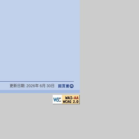
更新日期:
2026年 6月 30日