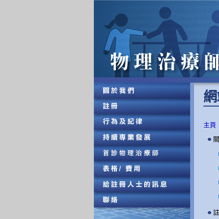
網 
主頁
關
註