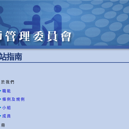
站 指 南
 於 我 們
職 能
條 例 及 規 例
小 組
成 員
 冊