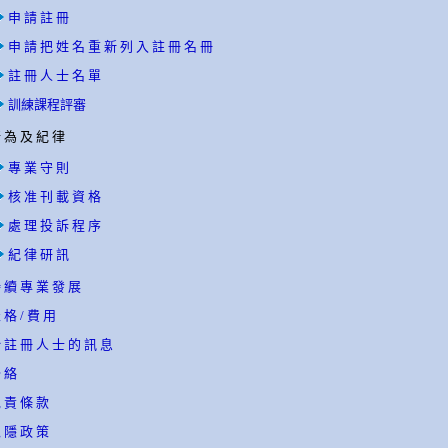
申 請 註 冊
申 請 把 姓 名 重 新 列 入 註 冊 名 冊
註 冊 人 士 名 單
訓練課程評審
 為 及 紀 律
專 業 守 則
核 准 刊 載 資 格
處 理 投 訴 程 序
紀 律 研 訊
 續 專 業 發 展
 格 / 費 用
 註 冊 人 士 的 訊 息
 絡
 責 條 款
 隱 政 策