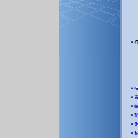
行
持
表
給
聯
免
私