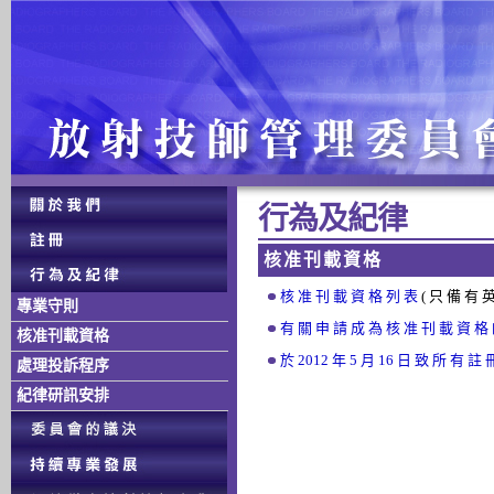
行 為 及 紀 律
核 准 刊 載 資 格
核 准 刊 載 資 格 列 表
( 只 備 有 英
專業守則
有 關 申 請 成 為 核 准 刊 載 資 格
核准刊載資格
於 2012 年 5 月 16 日 致 所 有 註
處理投訴程序
紀律研訊安排