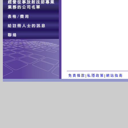
免 責 條 款
|
私 隱 政 策
|
網 站 指 南