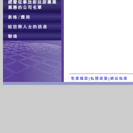
免 責 條 款
|
私 隱 政 策
|
網 站 指 南