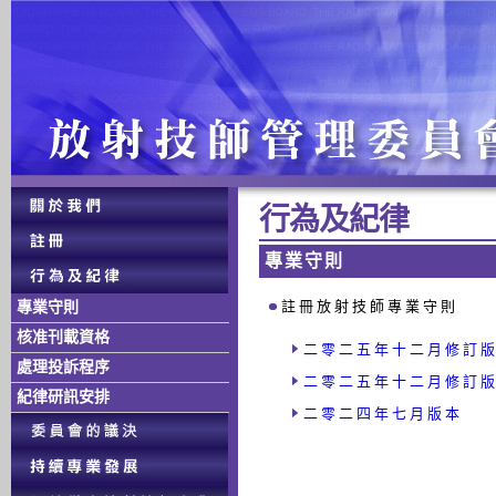
行 為 及 紀 律
專 業 守 則
註 冊 放 射 技 師 專 業 守 則
專業守則
核准刊載資格
二 零 二 五 年 十 二 月 修 訂 版
處理投訴程序
二 零 二 五 年 十 二 月 修 訂 
紀律研訊安排
二 零 二 四 年 七 月 版 本