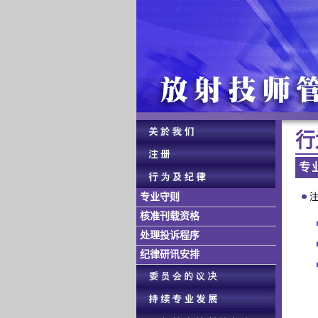
行 
专 
注
专业守则
核准刊载资格
处理投诉程序
纪律研讯安排