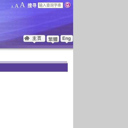
A
A
搜寻
A