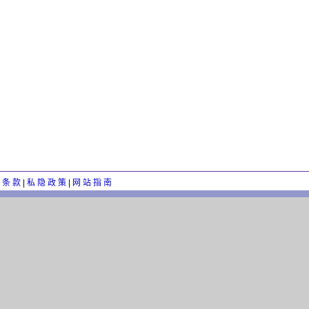
 条 款
|
私 隐 政 策
|
网 站 指 南