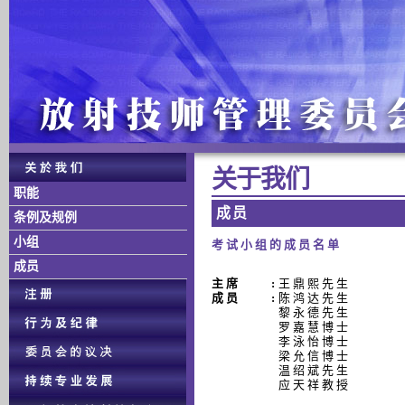
关 于 我 们
职能
成 员
条例及规例
小组
考 试 小 组 的 成 员 名 单
成员
主 席
:
王 鼎 熙 先 生
成 员
:
陈 鸿 达 先 生
黎 永 德 先 生
罗 嘉 慧 博 士
李 泳 怡 博 士
梁 允 信 博 士
温 绍 斌 先 生
应 天 祥 教 授