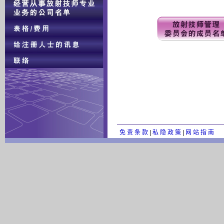
免 责 条 款
|
私 隐 政 策
|
网 站 指 南