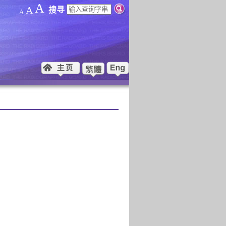
A
A
搜寻
A