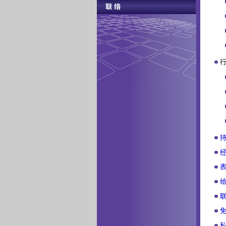
行
持
经
表
给
联
免
私