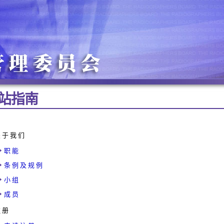
站 指 南
 于 我 们
职 能
条 例 及 规 例
小 组
成 员
 册