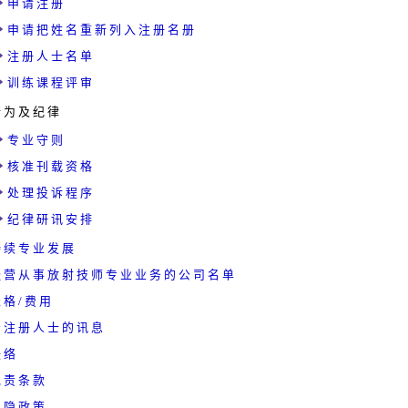
申 请 注 册
申 请 把 姓 名 重 新 列 入 注 册 名 册
注 册 人 士 名 单
训 练 课 程 评 审
 为 及 纪 律
专 业 守 则
核 准 刊 载 资 格
处 理 投 诉 程 序
纪 律 研 讯 安 排
 续 专 业 发 展
 营 从 事 放 射 技 师 专 业 业 务 的 公 司 名 单
 格 / 费 用
 注 册 人 士 的 讯 息
 络
 责 条 款
 隐 政 策