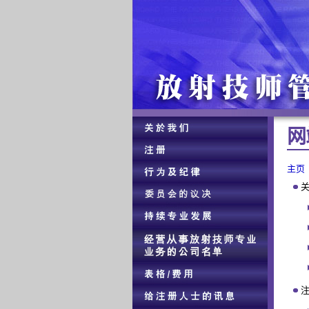
网 
主页
关
注