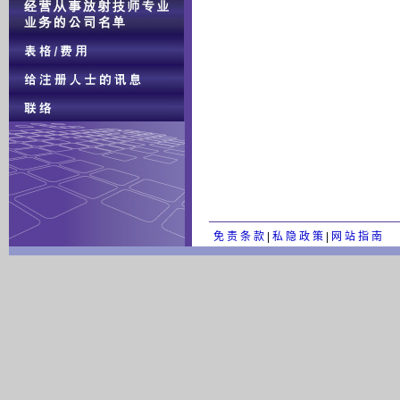
免 责 条 款
|
私 隐 政 策
|
网 站 指 南