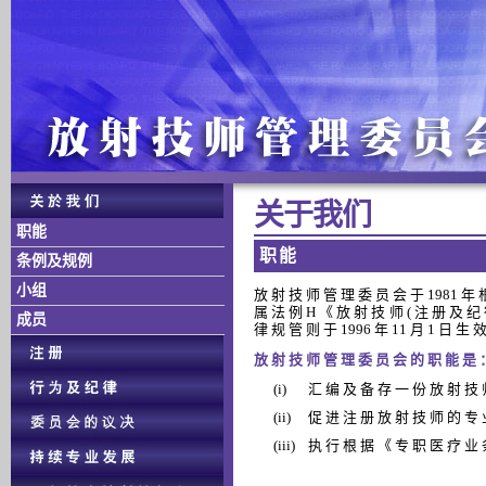
关 于 我 们
职能
职 能
条例及规例
小组
放 射 技 师 管 理 委 员 会 于 1981 年 
属 法 例 H 《 放 射 技 师 ( 注 册 及 纪 
成员
律 规 管 则 于 1996 年 11 月 1 日 生 
放 射 技 师 管 理 委 员 会 的 职 能 是 
(i)
汇 编 及 备 存 一 份 放 射 技 
(ii)
促 进 注 册 放 射 技 师 的 专 
(iii)
执 行 根 据 《 专 职 医 疗 业 