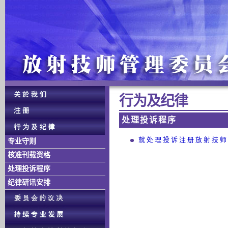
行 为 及 纪 律
处 理 投 诉 程 序
就 处 理 投 诉 注 册 放 射 技 师
专业守则
核准刊载资格
处理投诉程序
纪律研讯安排