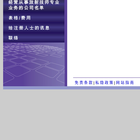
免 责 条 款
|
私 隐 政 策
|
网 站 指 南