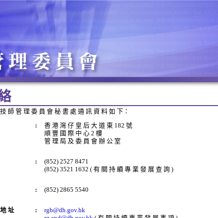
 絡
 技 師 管 理 委 員 會 秘 書 處 通 訊 資 料 如 下：
:
香 港 灣 仔 皇 后 大 道 東 182 號
順 豐 國 際 中 心 2 樓
管 理 局 及 委 員 會 辦 公 室
:
(852) 2527 8471
(852) 3521 1632 ( 有 關 持 續 專 業 發 展 查 詢 )
:
(852) 2865 5540
 地 址
:
rgb@dh.gov.hk
rg.cpd@dh.gov.hk
( 有 關 持 續 專 業 發 展 事 項 )