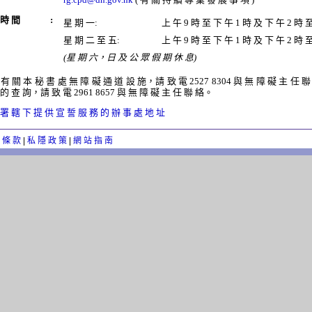
 時 間
:
星 期 一:
上 午 9 時 至 下 午 1 時 及 下 午 2 時 至
星 期 二 至 五:
上 午 9 時 至 下 午 1 時 及 下 午 2 時 至
(星 期 六，日 及 公 眾 假 期 休 息)
 有 關 本 秘 書 處 無 障 礙 通 道 設 施，請 致 電 2527 8304 與 無 障 礙 主 任 
 的 查 詢，請 致 電 2961 8657 與 無 障 礙 主 任 聯 絡。
 署 轄 下 提 供 宣 誓 服 務 的 辦 事 處 地 址
 條 款
|
私 隱 政 策
|
網 站 指 南