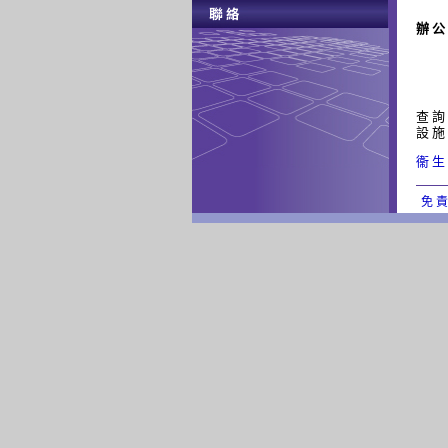
辦 公
查 詢
設 施
衞 生
免 責