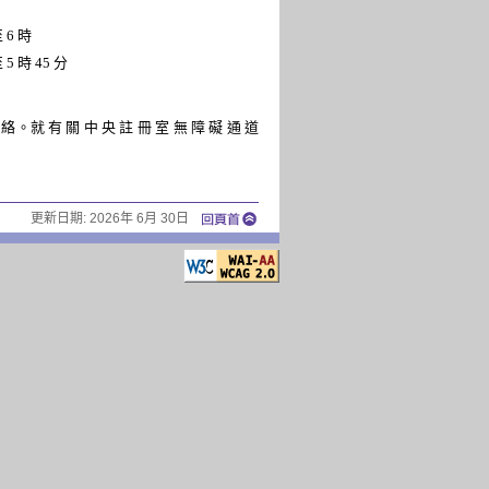
 6 時
 5 時 45 分
聯 絡。就 有 關 中 央 註 冊 室 無 障 礙 通 道
更新日期:
2026年 6月 30日