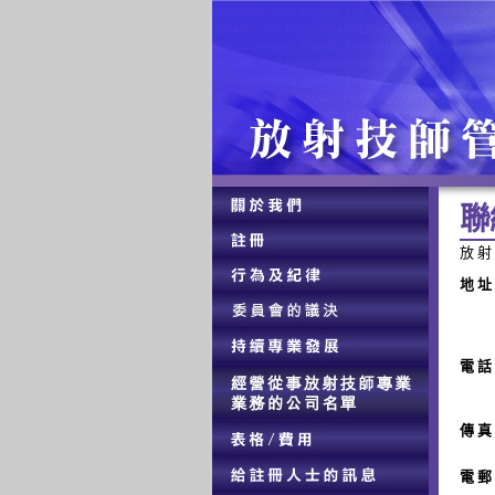
聯
放 射
地 址
電 話
傳 真
電 郵