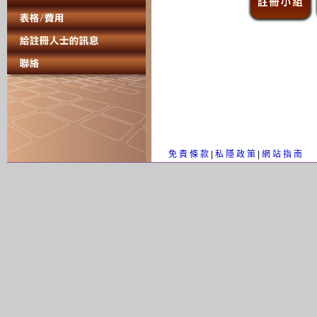
免 責 條 款
|
私 隱 政 策
|
網 站 指 南