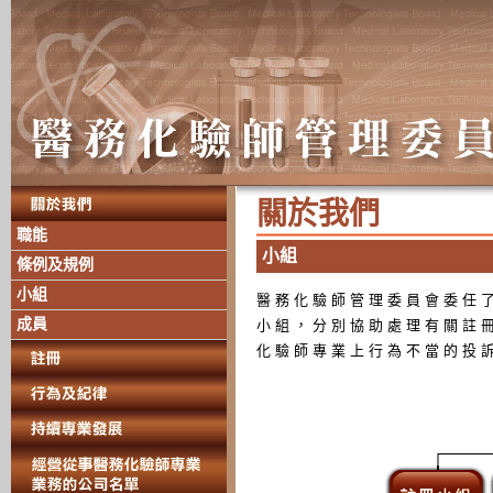
關 於 我 們
職能
小 組
條例及規例
小組
醫 務 化 驗 師 管 理 委 員 會 委 任 了
成員
小 組 ， 分 別 協 助 處 理 有 關 註 冊
化 驗 師 專 業 上 行 為 不 當 的 投 訴