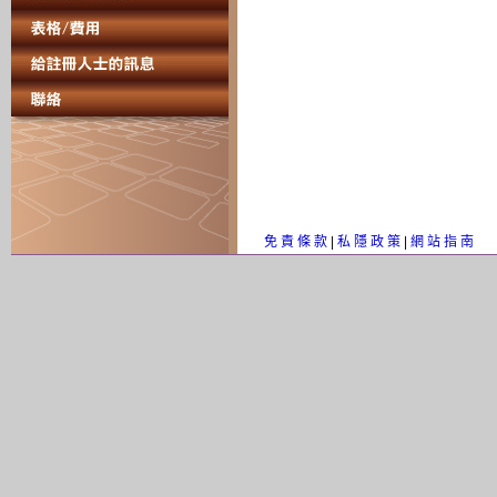
免 責 條 款
|
私 隱 政 策
|
網 站 指 南