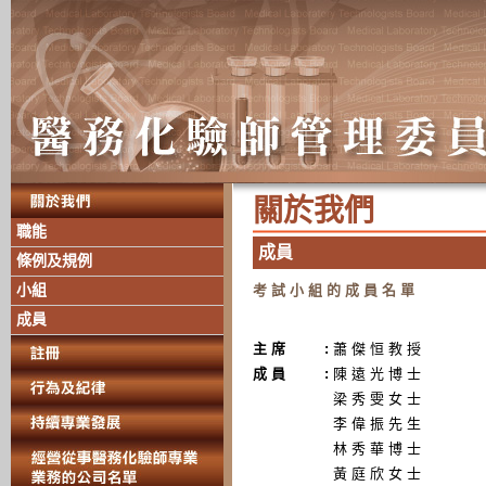
關 於 我 們
職能
成 員
條例及規例
小組
考 試 小 組 的 成 員 名 單
成員
主 席
:
蕭 傑 恒 教 授
成 員
:
陳 遠 光 博 士
梁 秀 雯 女 士
李 偉 振 先 生
林 秀 華 博 士
黃 庭 欣 女 士