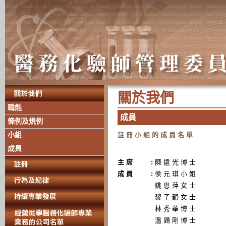
關 於 我 們
職能
成 員
條例及規例
小組
註 冊 小 組 的 成 員 名 單
成員
主 席
:
陳 遠 光 博 士
成 員
:
侯 元 琪 小 姐
姚 恩 萍 女 士
黎 子 韻 女 士
林 秀 華 博 士
溫 錫 剛 博 士