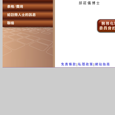
邱 莊 儀 博 士
免 責 條 款
|
私 隱 政 策
|
網 站 指 南