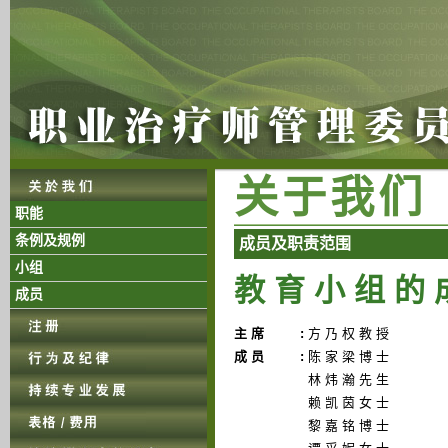
关 于 我 们
职能
条例及规例
成 员 及 职 责 范 围
小组
教 育 小 组 的 
成员
主 席
:
方 乃 权 教 授
成 员
:
陈 家 梁 博 士
林 炜 瀚 先 生
赖 凯 茵 女 士
黎 嘉 铭 博 士