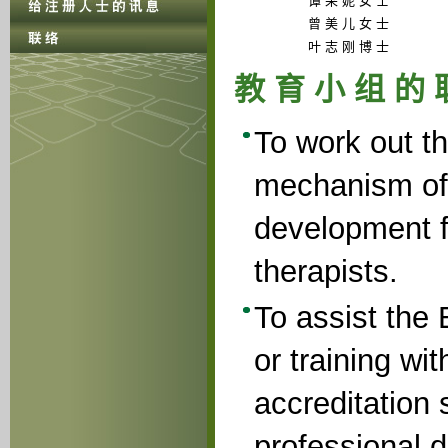
谭 采 妮 女 士
曾 美 儿 女 士
叶 志 刚 博 士
教 育 小 组 的 
To work out th
mechanism of 
development f
therapists.
To assist the
or training wi
accreditation
professional 