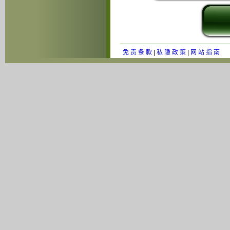
免 责 条 款
|
私 隐 政 策
|
网 站 指 南