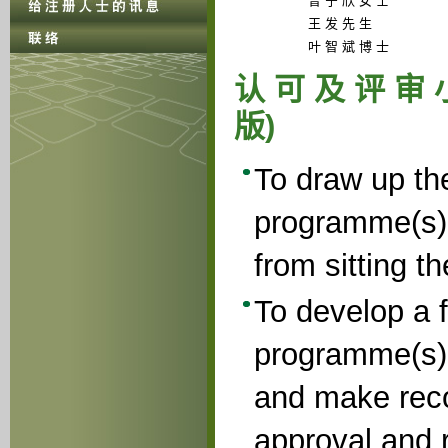
曾 宁 欣 女 士
王 发 先 生
叶 智 斌 博 士
认 可 及 评 审 
版)
To draw up the 
programme(s)
from sitting t
To develop a f
programme(s) 
and make reco
approval and r