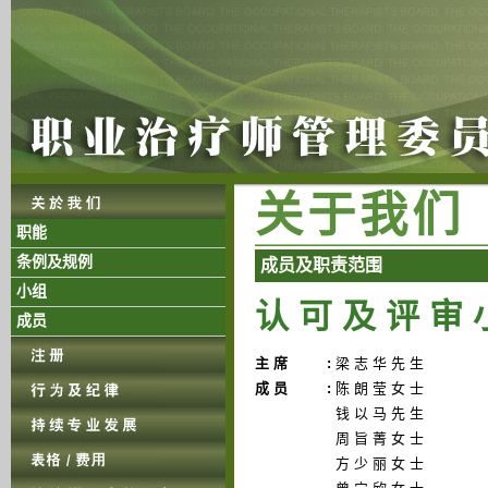
关 于 我 们
职能
条例及规例
成 员 及 职 责 范 围
小组
认 可 及 评 审 
成员
主 席
:
梁 志 华 先 生
成 员
:
陈 朗 莹 女 士
钱 以 马 先 生
周 旨 菁 女 士
方 少 丽 女 士