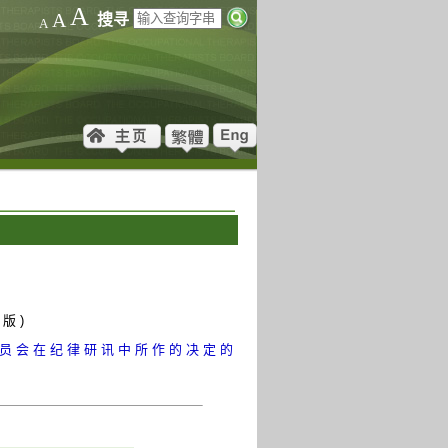
A
A
搜寻
A
 版 )
委 员 会 在 纪 律 研 讯 中 所 作 的 决 定 的