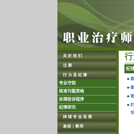
行 
纪 律
委
专业守则
委
核准刊载资格
管
处理投诉程序
於
纪律研讯
信