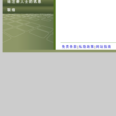
免 责 条 款
|
私 隐 政 策
|
网 站 指 南