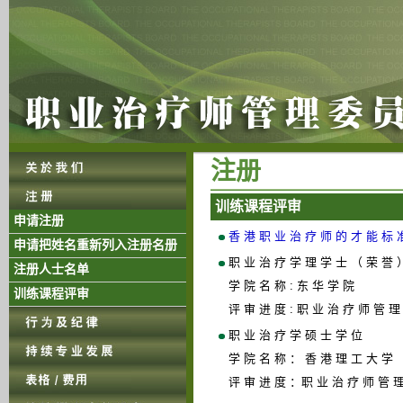
注 册
训 练 课 程 评 审
申请注册
香 港 职 业 治 疗 师 的 才 能 标 
申请把姓名重新列入注册名册
职 业 治 疗 学 理 学 士 （ 荣 誉 
注册人士名单
学 院 名 称 : 东 华 学 院
训练课程评审
评 审 进 度 : 职 业 治 疗 师 管 理
职 业 治 疗 学 硕 士 学 位
学 院 名 称 ： 香 港 理 工 大 学
评 审 进 度 ：职 业 治 疗 师 管 理 