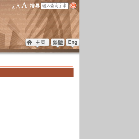
A
A
搜寻
A