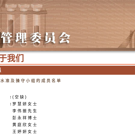
于 我 们
员
 水 准 及 操 守 小 组 的 成 员 名 单
:
( 空 缺 )
:
罗 慧 妍 女 士
李 伟 振 先 生
彭 永 祥 博 士
黄 庭 欣 女 士
王 婷 姸 女 士