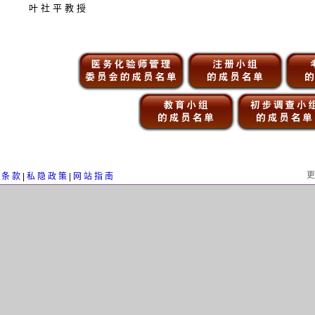
叶 社 平 教 授
更
 条 款
|
私 隐 政 策
|
网 站 指 南