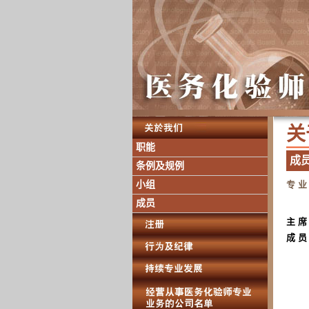
关 
职能
成 
条例及规例
小组
专 业
成员
主 席
成 员