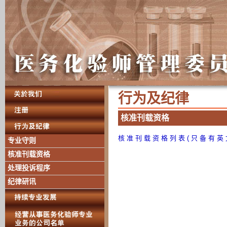
行 为 及 纪 律
核 准 刊 载 资 格
核 准 刊 载 资 格 列 表 ( 只 备 有 英 
专业守则
核准刊载资格
处理投诉程序
纪律研讯