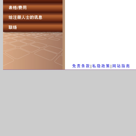
免 责 条 款
|
私 隐 政 策
|
网 站 指 南