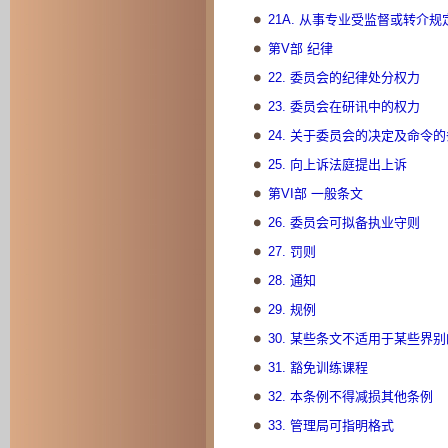
21A. 从事专业受监督或转介
第V部 纪律
22. 委员会的纪律处分权力
23. 委员会在研讯中的权力
24. 关于委员会的决定及命令
25. 向上诉法庭提出上诉
第VI部 一般条文
26. 委员会可拟备执业守则
27. 罚则
28. 通知
29. 规例
30. 某些条文不适用于某些界
31. 豁免训练课程
32. 本条例不得减损其他条例
33. 管理局可指明格式