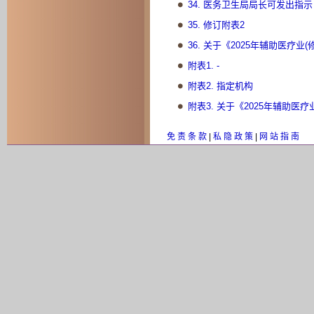
34. 医务卫生局局长可发出指示
35. 修订附表2
36. 关于《2025年辅助医疗业
附表1. -
附表2. 指定机构
附表3. 关于《2025年辅助医
免 责 条 款
|
私 隐 政 策
|
网 站 指 南
赋权条文
第I部 导言
1. 引称
2. 释义
第II部 注册名册及证明书
3. 注册名册的格式
4. 注册资格
5. 列入注册名册不同部分内所
6. 对第II部分及第III部分的