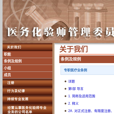
关 于 我 们
职能
条 例 及 规 例
条例及规例
小组
专职医疗业条例
成员
详题
第I部 导言
1. 简称及适用范围
2. 释义
2A. 对正式注册、有限度注