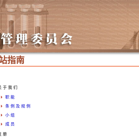
站 指 南
关 于 我 们
职 能
条 例 及 规 例
小 组
成 员
注 册