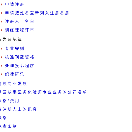
申 请 注 册
申 请 把 姓 名 重 新 列 入 注 册 名 册
注 册 人 士 名 单
训 练 课 程 评 审
行 为 及 纪 律
专 业 守 则
核 准 刊 载 资 格
处 理 投 诉 程 序
纪 律 研 讯
持 续 专 业 发 展
经 营 从 事 医 务 化 验 师 专 业 业 务 的 公 司 名 单
 格 / 费 用
给 注 册 人 士 的 讯 息
联 络
免 责 条 款