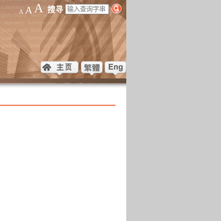
A
A
搜寻
A