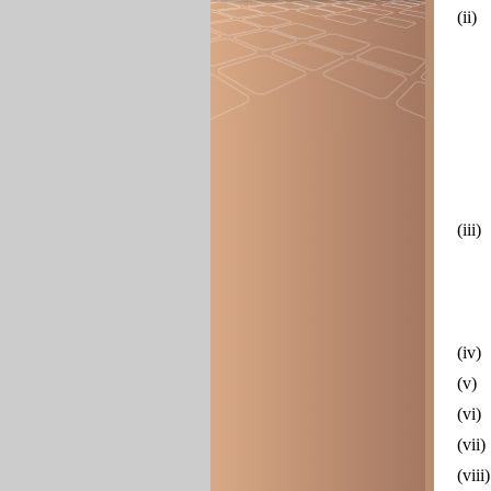
(ii)
(iii)
(iv)
(v)
(vi)
(vii)
(viii)