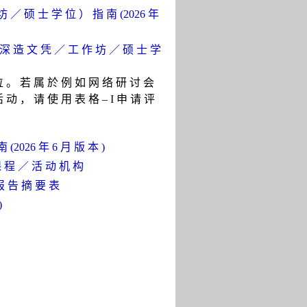
 ／ 硕 士 学 位 ） 指 南 (2026 年
 深 造 文 凭 ／ 工 作 坊 ／ 硕 士 学
位 。 若 属 於 例 如 网 络 研 讨 会
 动 ， 请 使 用 表 格 – I 申 请 评
(2026 年 6 月 版 本 )
课 程 ／ 活 动 机 构
报 告 摘 要 表
)