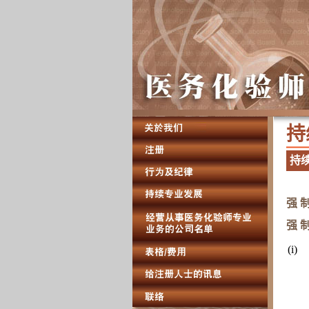
持 
持 续
强 制
强 制
(i)