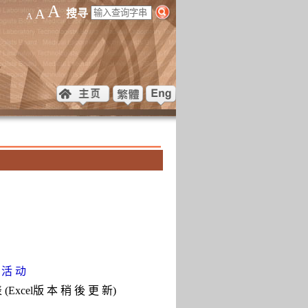
A
A
搜寻
A
 活 动
(Excel版 本 稍 後 更 新)