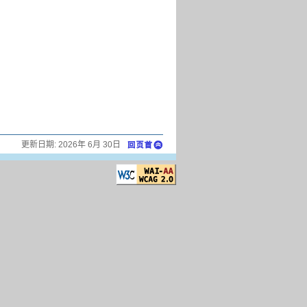
更新日期:
2026年 6月 30日