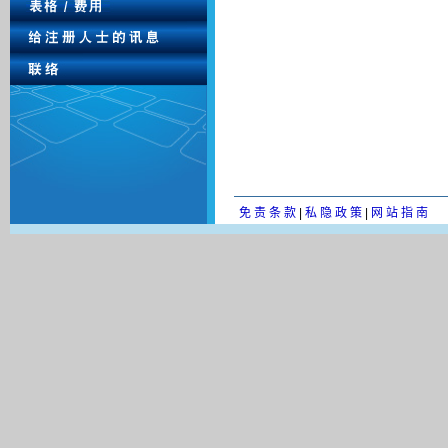
免 责 条 款
|
私 隐 政 策
|
网 站 指 南