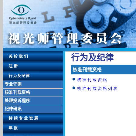
行 为 及 纪 律
核 准 刊 载 资 格
核 准 刊 载 资 格
专业守则
核 准 刊 载 资 格 列 表
核准刊载资格
处理投诉程序
纪律研讯