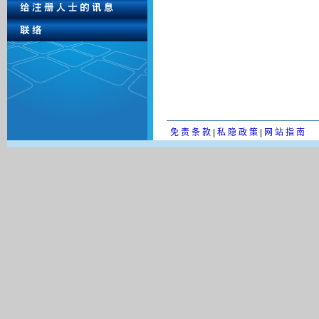
免 责 条 款
|
私 隐 政 策
|
网 站 指 南