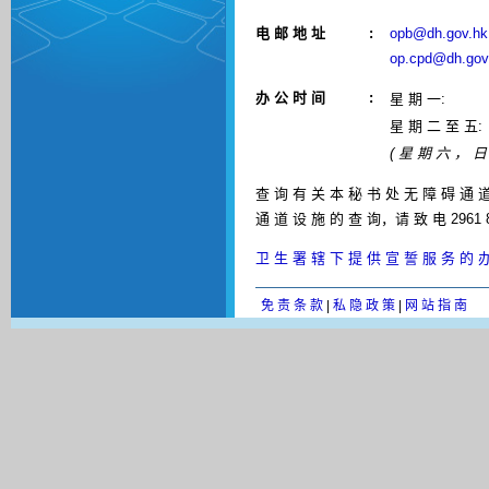
电 邮 地 址
:
opb@dh.gov.hk
op.cpd@dh.gov
办 公 时 间
:
星 期 一:
星 期 二 至 五:
( 星 期 六 ， 日
查 询 有 关 本 秘 书 处 无 障 碍 通 道
通 道 设 施 的 查 询，请 致 电 2961 
卫 生 署 辖 下 提 供 宣 誓 服 务 的 
免 责 条 款
|
私 隐 政 策
|
网 站 指 南