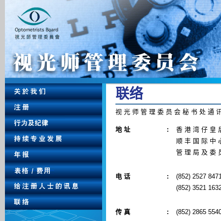
联 络
视 光 师 管 理 委 员 会 秘 书 处 通 
地 址
:
香 港 湾 仔 皇 后
顺 丰 国 际 中 
管 理 局 及 委 
电 话
:
(852) 2527 847
(852) 3521 1
传 真
:
(852) 2865 554