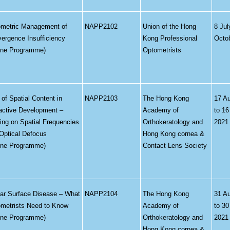
metric Management of
NAPP2102
Union of the Hong
8 Jul
ergence Insufficiency
Kong Professional
Octo
ine Programme)
Optometrists
 of Spatial Content in
NAPP2103
The Hong Kong
17 A
active Development –
Academy of
to 1
ing on Spatial Frequencies
Orthokeratology and
2021
Optical Defocus
Hong Kong cornea &
ine Programme)
Contact Lens Society
ar Surface Disease – What
NAPP2104
The Hong Kong
31 A
metrists Need to Know
Academy of
to 3
ine Programme)
Orthokeratology and
2021
Hong Kong cornea &