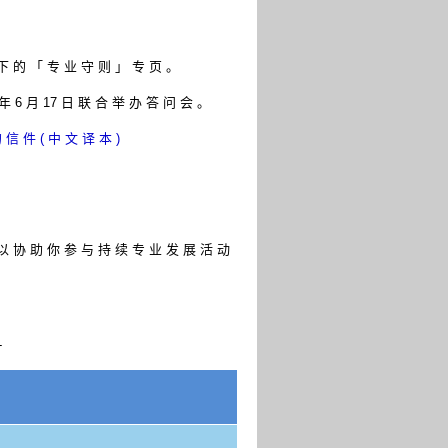
下 的 「 专 业 守 则 」 专 页 。
年 6 月 17 日 联 合 举 办 答 问 会 。
信 件 ( 中 文 译 本 )
以 协 助 你 参 与 持 续 专 业 发 展 活 动
-