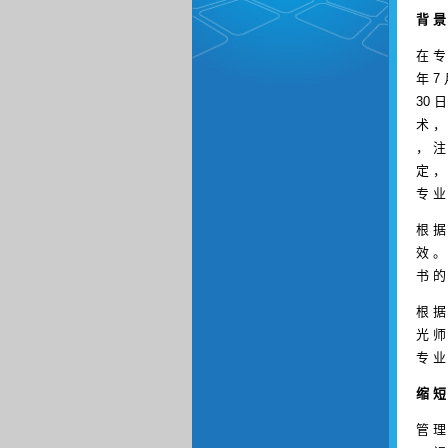
背 景
在 专
年 7 
30 
术 ，
， 注
定 ，
专 业
根 据
效 。
书 的
根 据
光 师
专 业
缩 短
管 理