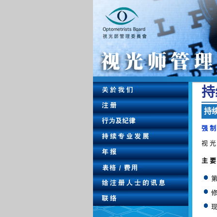
持 
持 续
强 制
视 光
主 要
第
修
现