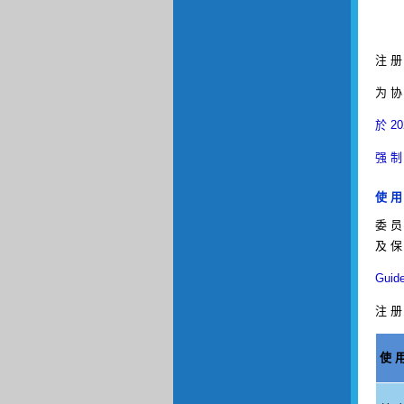
注 册
为 协
於 20
强 制
使 用
委 员
及 保
Guid
注 册 
使 用