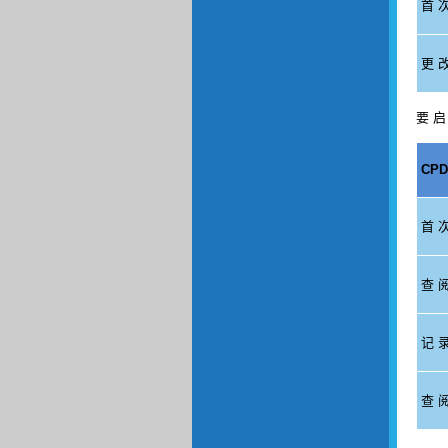
首 次
更 改
要 启
CPD
首 次
查 阅
记 录
查 阅