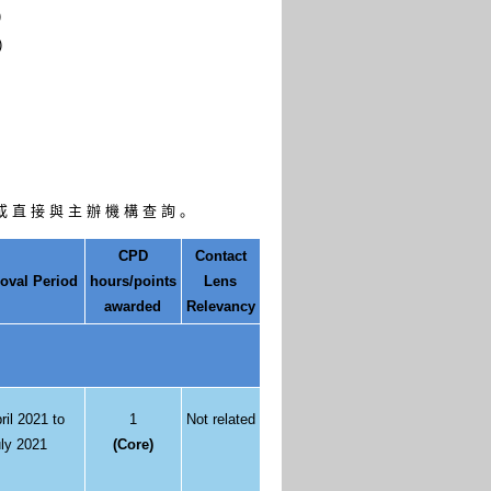
)
)
 或 直 接 與 主 辦 機 構 查 詢 。
CPD
Contact
oval Period
hours/points
Lens
awarded
Relevancy
ril 2021 to
1
Not related
ly 2021
(Core)