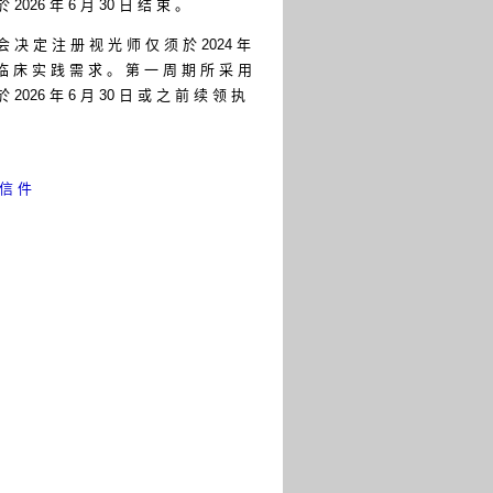
2026 年 6 月 30 日 结 束 。
 决 定 注 册 视 光 师 仅 须 於 2024 年
临 床 实 践 需 求 。 第 一 周 期 所 采 用
2026 年 6 月 30 日 或 之 前 续 领 执
 信 件