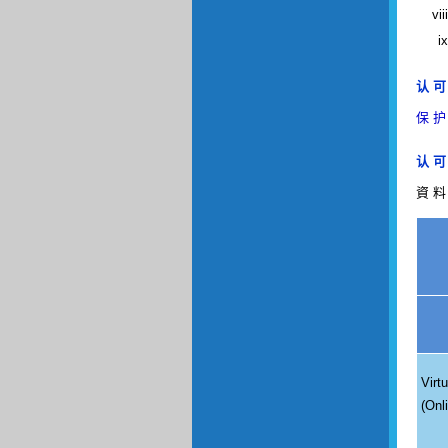
认 可 
保 护
认 可
資 料
Virt
(Onl