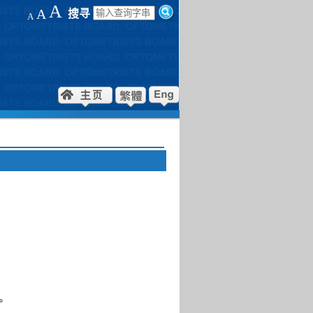
A
A
搜寻
A
 。