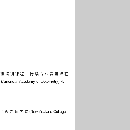
教 育 和 培 训 课 程 ／ 持 续 专 业 发 展 课 程
American Academy of Optometry) 和
 兰 视 光 师 学 院 (New Zealand College