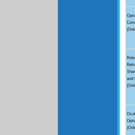
Opto
Conv
(Onl
Role
Refr
Shar
and 
(Onl
Ocul
Opto
(Onl