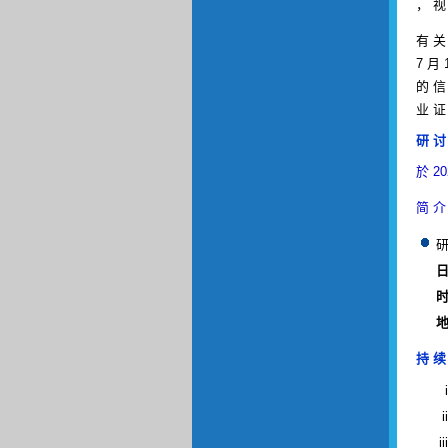
， 视
有 关
7 月 
的 信
业 证
研 讨
於 2
简 介
研
日
时
地
持 续