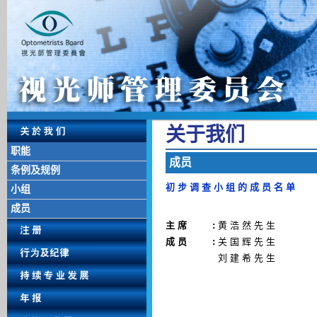
关 于 我 们
职能
成 员
条例及规例
初 步 调 查 小 组 的 成 员 名 单
小组
成员
主 席
:
黄 浩 然 先 生
成 员
:
关 国 辉 先 生
刘 建 希 先 生