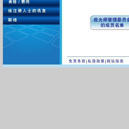
免 责 条 款
|
私 隐 政 策
|
网 站 指 南