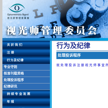
行 为 及 纪 律
处 理 投 诉 程 序
就 处 理 投 诉 注 册 视 光 师 事 宜 
专业守则
核准刊载资格
处理投诉程序
纪律研讯