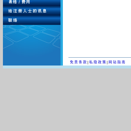
免 责 条 款
|
私 隐 政 策
|
网 站 指 南